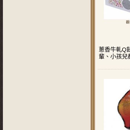
觀
蔥香牛軋Q
輩、小孩兒