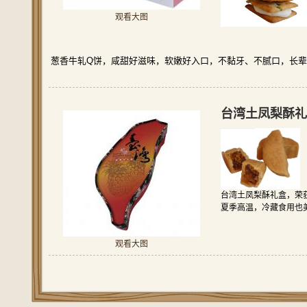
观看大图
葱香牛轧Q饼，咸甜好滋味，软嫩好入口，不黏牙、不腻口，长辈
台湾土凤梨酥
台湾土凤梨酥礼盒，荣获
夏季高温，冷藏食用也
观看大图