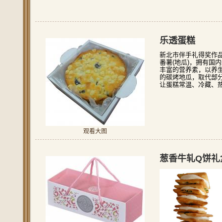
乐透蛋糕
新北市伴手礼得奖作
番薯
(
地瓜
)
，拥有国内
丰富的营养素，以养
的碳烤地瓜，取代部
让蛋糕常温、冷藏、
观看大图
葱香牛轧Q饼礼