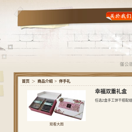
首页
＞
商品介绍
>
伴手礼
幸福双重礼盒
任选2盒手工饼干搭配
观看大图